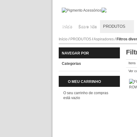
Início
Sobre Nós
PRODUTOS
Início
/
PRODUTOS
/
Aspiradores
/
Filtros div
Fil
NAVEGAR POR
Itens
Categorias
Ver c
O MEU CARRINHO
O seu carrinho de compras
está vazio