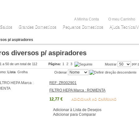
A Minha Conta
O meu Carrinho
Saldos
Grandes Domesticos
Pequenos Domesticos
Ajuda Tecnica/V
ersos p/ aspiradores
tros diversos p/ aspiradores
 1 a 50 de um total de 112
Página:
1
2
3
por 
Mostrar
omo:
Lista
Grelha
Ordenar
REF: ZR002901
FILTRO HEPA Marca : ROWENTA
12,77 €
ADICIONAR AO CARRINHO
Adicionar à Lista de Desejos
Adicionar para Comparar