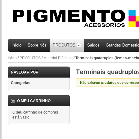
Início
Sobre Nós
PRODUTOS
Saldos
Grandes Domesti
Início
/
PRODUTOS
/
Material Eléctrico
/
Terminais quadruplos (femea-mac
NAVEGAR POR
Categorias
Não existem produtos que corresp
O MEU CARRINHO
O seu carrinho de compras
está vazio