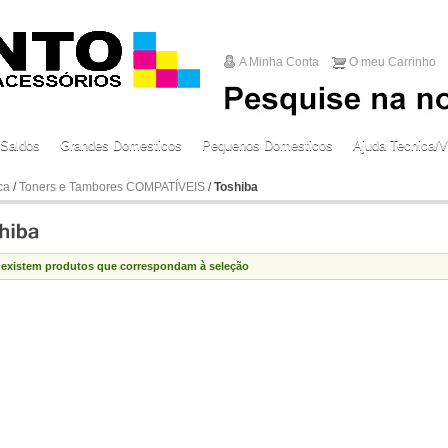
A Minha Conta
O meu Carrinho
Saldos
Grandes Domesticos
Pequenos Domesticos
Ajuda Tecnica/V
ca
/
Toners e Tambores COMPATÍVEIS
/
Toshiba
 existem produtos que correspondam à seleção