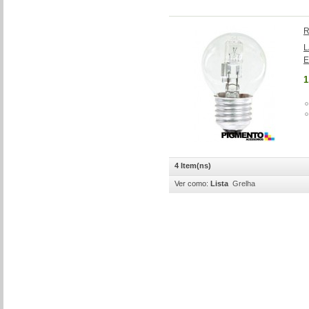
R
L
E
1
4 Item(ns)
Ver como:
Lista
Grelha