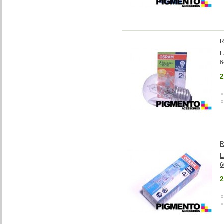
R
L
6
2
R
L
6
2