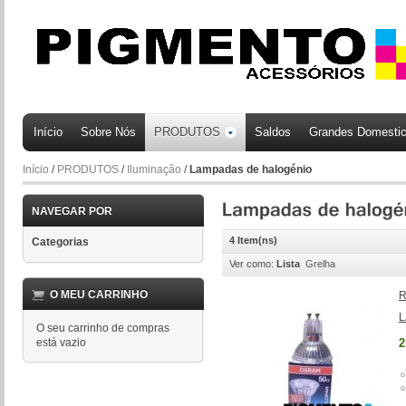
Início
Sobre Nós
PRODUTOS
Saldos
Grandes Domesti
Início
/
PRODUTOS
/
Iluminação
/
Lampadas de halogénio
NAVEGAR POR
4 Item(ns)
Categorias
Ver como:
Lista
Grelha
O MEU CARRINHO
R
L
O seu carrinho de compras
está vazio
2