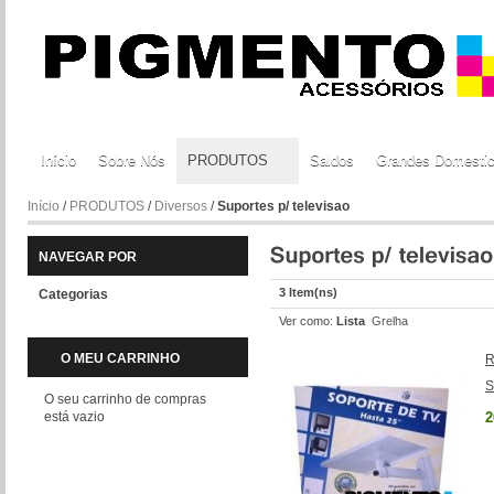
Início
Sobre Nós
PRODUTOS
Saldos
Grandes Domesti
Início
/
PRODUTOS
/
Diversos
/
Suportes p/ televisao
NAVEGAR POR
3 Item(ns)
Categorias
Ver como:
Lista
Grelha
O MEU CARRINHO
R
S
O seu carrinho de compras
está vazio
2