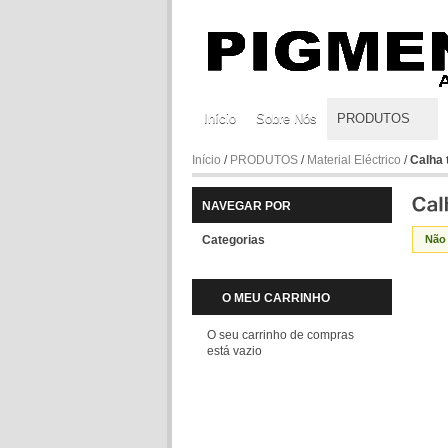
Início
Sobre Nós
PRODUTOS
Início
/
PRODUTOS
/
Material Eléctrico
/
Calha 
NAVEGAR POR
Categorias
Não
O MEU CARRINHO
O seu carrinho de compras
está vazio