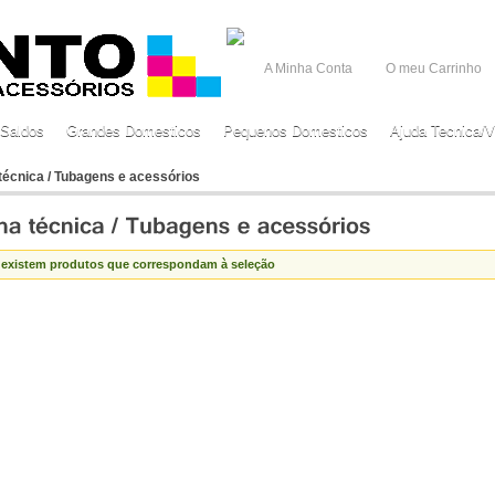
A Minha Conta
O meu Carrinho
Saldos
Grandes Domesticos
Pequenos Domesticos
Ajuda Tecnica/V
técnica / Tubagens e acessórios
 existem produtos que correspondam à seleção