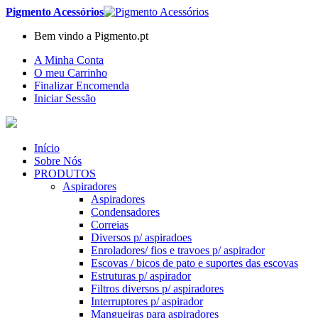
Pigmento Acessórios
Bem vindo a Pigmento.pt
A Minha Conta
O meu Carrinho
Finalizar Encomenda
Iniciar Sessão
Início
Sobre Nós
PRODUTOS
Aspiradores
Aspiradores
Condensadores
Correias
Diversos p/ aspiradoes
Enroladores/ fios e travoes p/ aspirador
Escovas / bicos de pato e suportes das escovas
Estruturas p/ aspirador
Filtros diversos p/ aspiradores
Interruptores p/ aspirador
Mangueiras para aspiradores