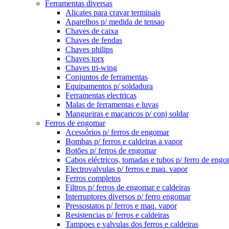
Ferramentas diversas
Alicates para cravar terminais
Aparelhos p/ medida de tensao
Chaves de caixa
Chaves de fendas
Chaves philips
Chaves torx
Chaves tri-wing
Conjuntos de ferramentas
Equipamentos p/ soldadura
Ferramentas electricas
Malas de ferramentas e luvas
Mangueiras e maçaricos p/ conj soldar
Ferros de engomar
Acessórios p/ ferros de engomar
Bombas p/ ferros e caldeiras a vapor
Botões p/ ferros de engomar
Cabos eléctricos, tomadas e tubos p/ ferro de eng
Electrovalvulas p/ ferros e maq. vapor
Ferros completos
Filtros p/ ferros de engomar e caldeiras
Interruptores diversos p/ ferro engomar
Pressostatos p/ ferros e maq. vapor
Resistencias p/ ferros e caldeiras
Tampoes e valvulas dos ferros e caldeiras