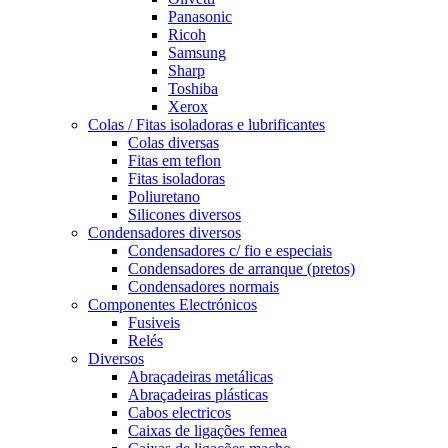
Panasonic
Ricoh
Samsung
Sharp
Toshiba
Xerox
Colas / Fitas isoladoras e lubrificantes
Colas diversas
Fitas em teflon
Fitas isoladoras
Poliuretano
Silicones diversos
Condensadores diversos
Condensadores c/ fio e especiais
Condensadores de arranque (pretos)
Condensadores normais
Componentes Electrónicos
Fusiveis
Relés
Diversos
Abraçadeiras metálicas
Abraçadeiras plásticas
Cabos electricos
Caixas de ligações femea