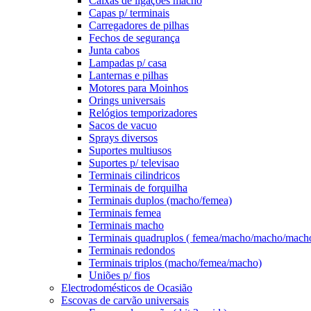
Caixas de ligações macho
Capas p/ terminais
Carregadores de pilhas
Fechos de segurança
Junta cabos
Lampadas p/ casa
Lanternas e pilhas
Motores para Moinhos
Orings universais
Relógios temporizadores
Sacos de vacuo
Sprays diversos
Suportes multiusos
Suportes p/ televisao
Terminais cilindricos
Terminais de forquilha
Terminais duplos (macho/femea)
Terminais femea
Terminais macho
Terminais quadruplos ( femea/macho/macho/mach
Terminais redondos
Terminais triplos (macho/femea/macho)
Uniões p/ fios
Electrodomésticos de Ocasião
Escovas de carvão universais