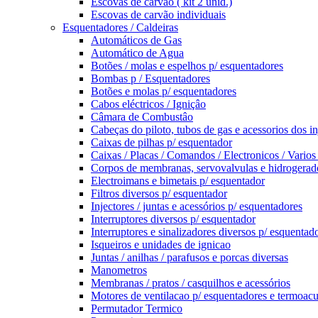
Escovas de carvão ( kit 2 unid.)
Escovas de carvão individuais
Esquentadores / Caldeiras
Automáticos de Gas
Automático de Agua
Botões / molas e espelhos p/ esquentadores
Bombas p / Esquentadores
Botões e molas p/ esquentadores
Cabos eléctricos / Igniçâo
Câmara de Combustâo
Cabeças do piloto, tubos de gas e acessorios dos in
Caixas de pilhas p/ esquentador
Caixas / Placas / Comandos / Electronicos / Varios
Corpos de membranas, servovalvulas e hidrogerad
Electroimans e bimetais p/ esquentador
Filtros diversos p/ esquentador
Injectores / juntas e acessórios p/ esquentadores
Interruptores diversos p/ esquentador
Interruptores e sinalizadores diversos p/ esquentad
Isqueiros e unidades de ignicao
Juntas / anilhas / parafusos e porcas diversas
Manometros
Membranas / pratos / casquilhos e acessórios
Motores de ventilacao p/ esquentadores e termoac
Permutador Termico