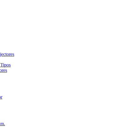
jectores
 Tipos
ores
or
um.