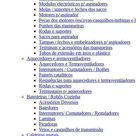
Modulos electrónicos p/ aspiradores
Molas / suportes e fechos dos sacos
Motores p/ aspirador
Pecas dos motores (escovas-casquilhos-turbinas e 
Punhos das mangueiras
Rodas e suportes
Sacos para aspirador
Tampas / fechos e embelezadores p/ aspiradores
Terminais e acessórios das mangueiras
Tubos de extensão em inox e plástico
Aquecedores e termoventiladores
Aquecedores e Termoventiladores
Interruptores / Cumutadores / Botões
Paineis cataliticos
Resistências para aquecedores e termoventiladores
Rodas e suportes
Termostatos p/ aquecedores
Batedeiras / Robôs Cozinha
Acessórios Diversos
Batedores
Interruptores/ Cumutadores / Reguladores
Laminas
Picadoras
Veios e casquilhos de transmissão
Caldeiras murais