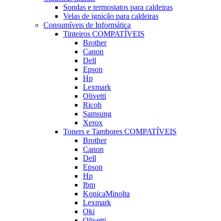
Sondas e termostatos para caldeiras
Velas de ignição para caldeiras
Consumíveis de Informática
Tinteiros COMPATÍVEIS
Brother
Canon
Dell
Epson
Hp
Lexmark
Olivetti
Ricoh
Samsung
Xerox
Toners e Tambores COMPATÍVEIS
Brother
Canon
Dell
Epson
Hp
Ibm
KonicaMinolta
Lexmark
Oki
Olivetti