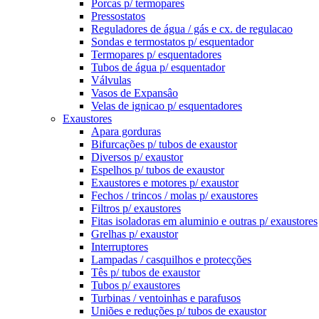
Porcas p/ termopares
Pressostatos
Reguladores de água / gás e cx. de regulacao
Sondas e termostatos p/ esquentador
Termopares p/ esquentadores
Tubos de água p/ esquentador
Válvulas
Vasos de Expansâo
Velas de ignicao p/ esquentadores
Exaustores
Apara gorduras
Bifurcações p/ tubos de exaustor
Diversos p/ exaustor
Espelhos p/ tubos de exaustor
Exaustores e motores p/ exaustor
Fechos / trincos / molas p/ exaustores
Filtros p/ exaustores
Fitas isoladoras em aluminio e outras p/ exaustores
Grelhas p/ exaustor
Interruptores
Lampadas / casquilhos e protecções
Tês p/ tubos de exaustor
Tubos p/ exaustores
Turbinas / ventoinhas e parafusos
Uniões e reduções p/ tubos de exaustor