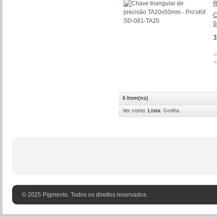
R
C
0
3
6 Item(ns)
Ver como:
Lista
Grelha
© 2025 Pigmento. Todos os direitos reservados.