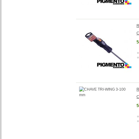
R
C
5
R
C
5