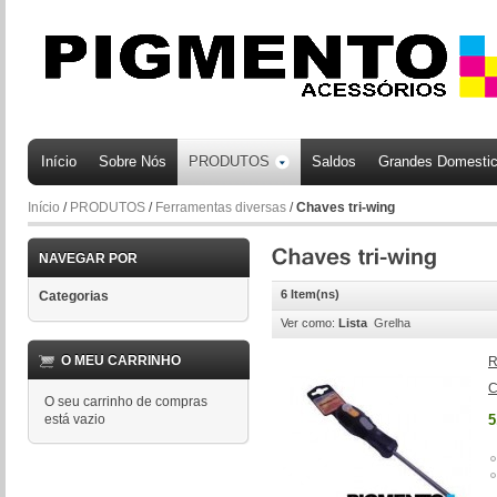
Início
Sobre Nós
PRODUTOS
Saldos
Grandes Domesti
Início
/
PRODUTOS
/
Ferramentas diversas
/
Chaves tri-wing
NAVEGAR POR
6 Item(ns)
Categorias
Ver como:
Lista
Grelha
O MEU CARRINHO
R
C
O seu carrinho de compras
está vazio
5