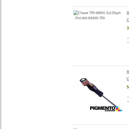
R
C
3
R
C
5