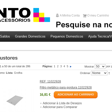
A Minha Conta
O meu Carrinho
Saldos
Grandes Domesticos
Pequenos Domesticos
Ajuda Tecnica/V
 1 a 50 de um total de 286
Página:
1
2
3
4
5
por 
Mostrar
omo:
Lista
Grelha
Ordenar
REF: 11022928
Filtro metálico para gordura 11022928
16,81 €
ADICIONAR AO CARRINHO
Adicionar à Lista de Desejos
Adicionar para Comparar