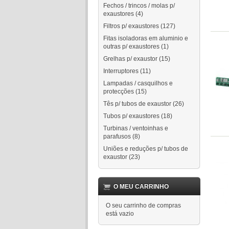
Fechos / trincos / molas p/
exaustores
(4)
Filtros p/ exaustores
(127)
Fitas isoladoras em aluminio e
outras p/ exaustores
(1)
Grelhas p/ exaustor
(15)
Interruptores
(11)
Lampadas / casquilhos e
protecções
(15)
Tês p/ tubos de exaustor
(26)
Tubos p/ exaustores
(18)
Turbinas / ventoinhas e
parafusos
(8)
Uniões e reduções p/ tubos de
exaustor
(23)
O MEU CARRINHO
O seu carrinho de compras
está vazio