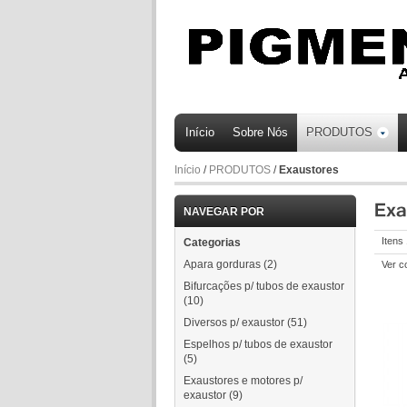
Início
Sobre Nós
PRODUTOS
Início
/
PRODUTOS
/
Exaustores
NAVEGAR POR
Itens
Categorias
Apara gorduras
(2)
Ver c
Bifurcações p/ tubos de exaustor
(10)
Diversos p/ exaustor
(51)
Espelhos p/ tubos de exaustor
(5)
Exaustores e motores p/
exaustor
(9)