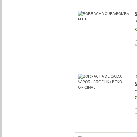
R
B
8
R
B
O
7