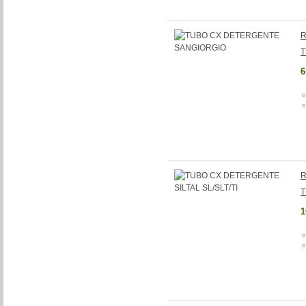
R
T
6
R
T
1