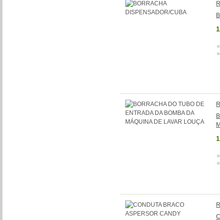
R
B
1
R
B
M
1
R
C