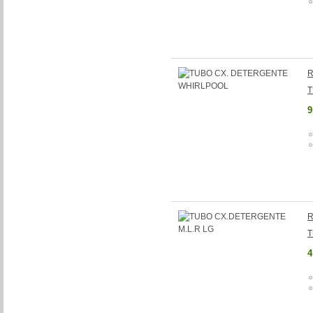
R
T
9
R
T
4