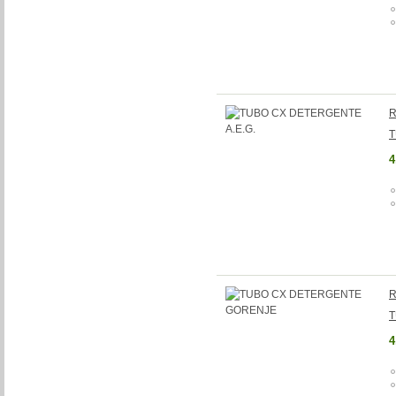
R
T
4
R
T
4