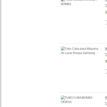
T
1
R
T
2
R
T