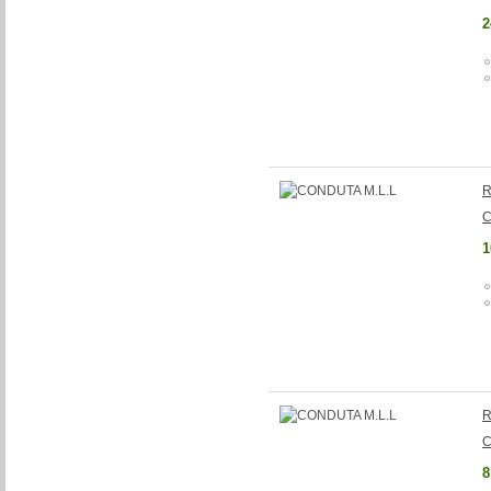
2
R
C
1
R
C
8