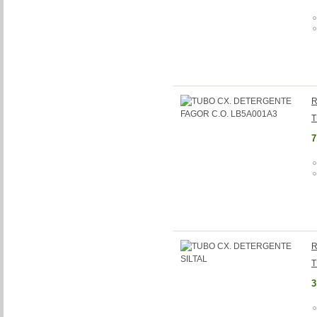
R
T
7
R
T
3