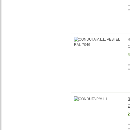
R
C
4
R
C
2