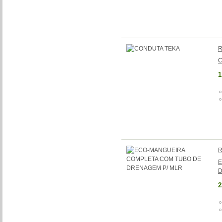
R
C
1
R
E
D
2