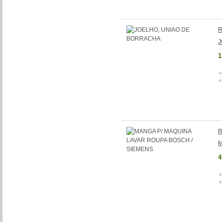
R
J
1
R
M
4