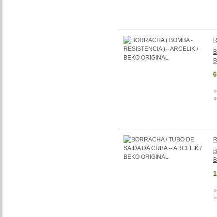
R
B
B
6
R
B
B
1