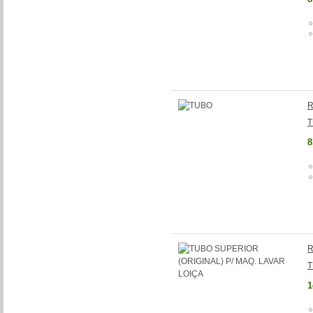
R
8
R
T
1