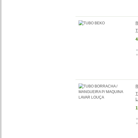
R
T
4
R
T
1