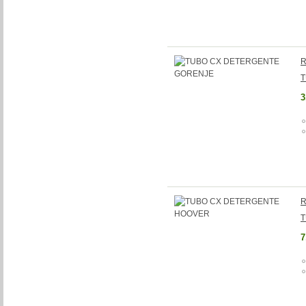
R
T
3
R
T
7