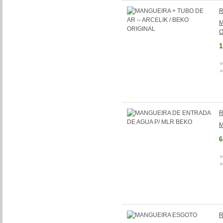
R
M
O
1
R
M
6
R