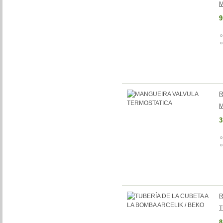
M
9
R
M
3
R
T
8