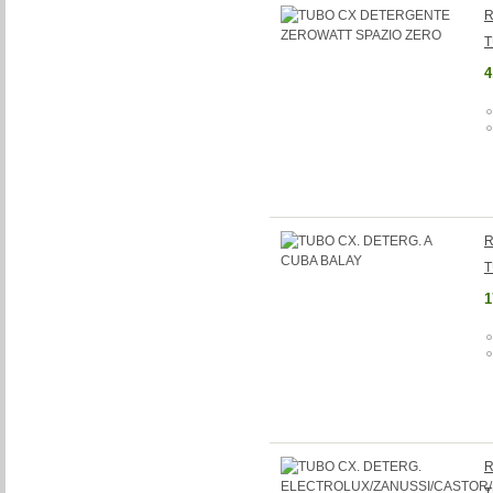
R
T
4
R
T
1
R