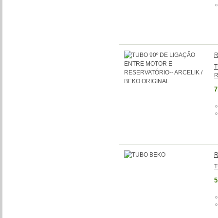
R
T
R
7
R
T
5