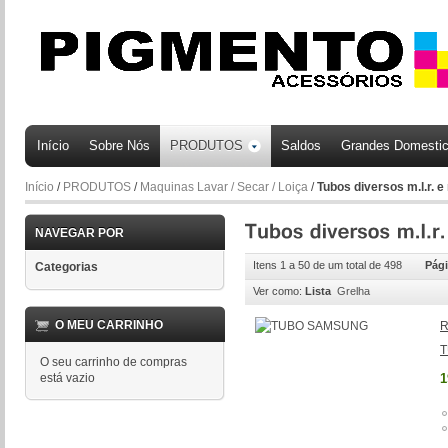
Início
Sobre Nós
PRODUTOS
Saldos
Grandes Domesti
Início
/
PRODUTOS
/
Maquinas Lavar / Secar / Loiça
/
Tubos diversos m.l.r. e m
NAVEGAR POR
Itens 1 a 50 de um total de 498
Pági
Categorias
Ver como:
Lista
Grelha
O MEU CARRINHO
R
O seu carrinho de compras
está vazio
1