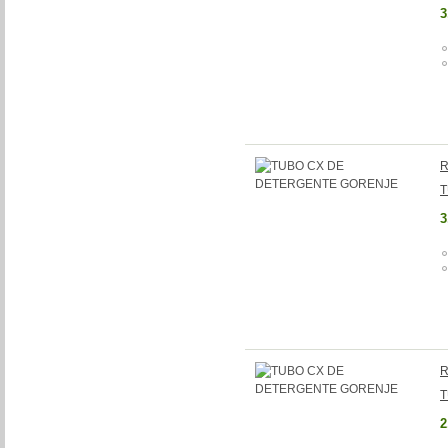
3
R
T
3
R
T
2