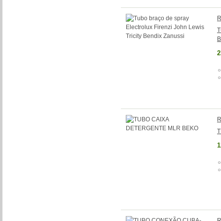
R
T
B
2
R
T
1
R