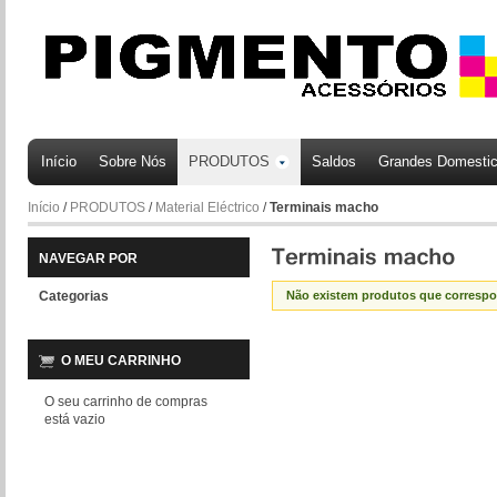
Início
Sobre Nós
PRODUTOS
Saldos
Grandes Domesti
Início
/
PRODUTOS
/
Material Eléctrico
/
Terminais macho
NAVEGAR POR
Categorias
Não existem produtos que corresp
O MEU CARRINHO
O seu carrinho de compras
está vazio