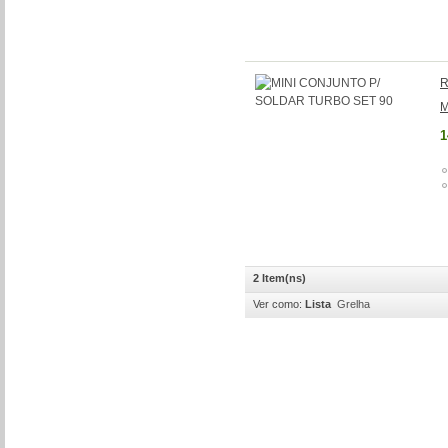
R
M
1
2 Item(ns)
Ver como:
Lista
Grelha