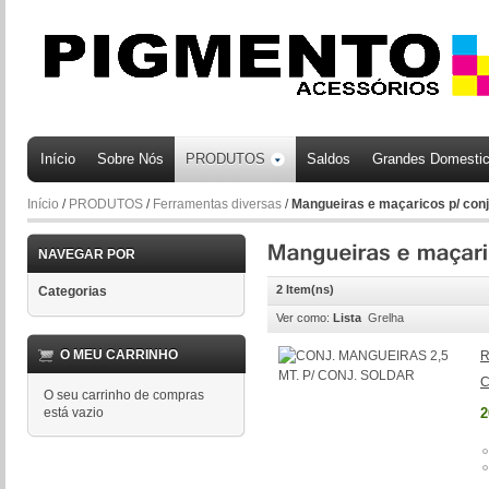
Início
Sobre Nós
PRODUTOS
Saldos
Grandes Domesti
Início
/
PRODUTOS
/
Ferramentas diversas
/
Mangueiras e maçaricos p/ conj
NAVEGAR POR
2 Item(ns)
Categorias
Ver como:
Lista
Grelha
O MEU CARRINHO
R
C
O seu carrinho de compras
está vazio
2