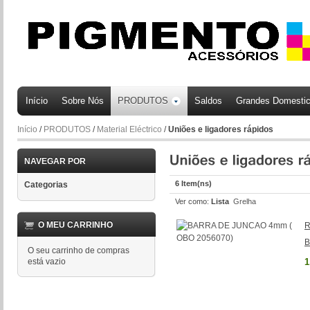
Início
Sobre Nós
PRODUTOS
Saldos
Grandes Domesti
Início
/
PRODUTOS
/
Material Eléctrico
/
Uniões e ligadores rápidos
NAVEGAR POR
6 Item(ns)
Categorias
Ver como:
Lista
Grelha
O MEU CARRINHO
R
B
O seu carrinho de compras
está vazio
1