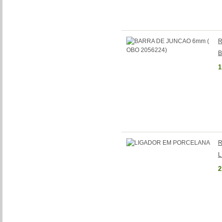
R
B
1
R
L
2