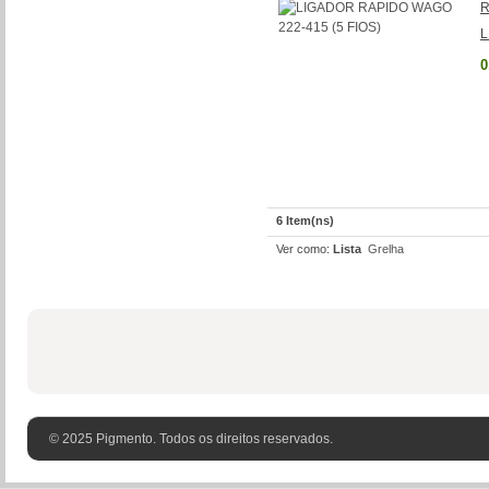
R
L
0
6 Item(ns)
Ver como:
Lista
Grelha
© 2025 Pigmento. Todos os direitos reservados.