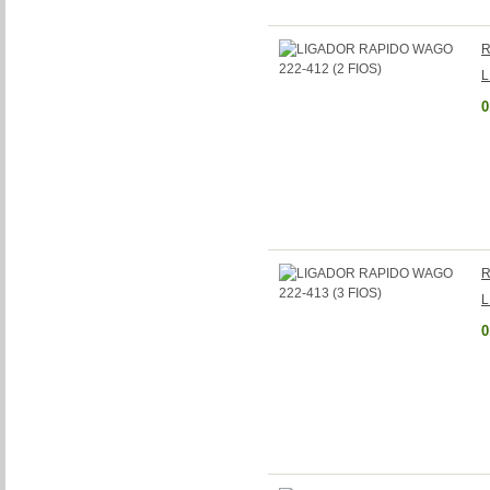
R
L
0
R
L
0