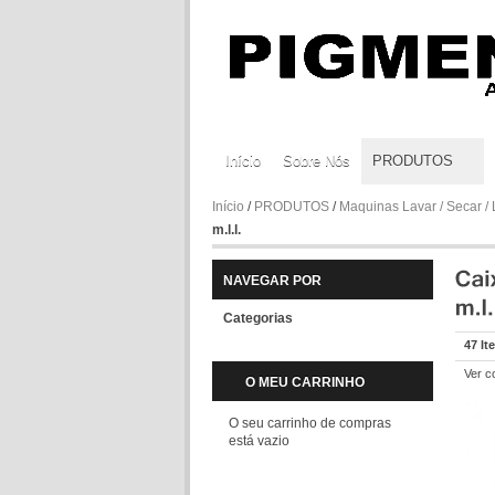
Início
Sobre Nós
PRODUTOS
Início
/
PRODUTOS
/
Maquinas Lavar / Secar / 
m.l.l.
NAVEGAR POR
Categorias
47 It
Ver c
O MEU CARRINHO
O seu carrinho de compras
está vazio