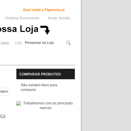
Bem vindo a Pigmento.pt
Finalizar Encomenda
Iniciar Sessão
ideos
Info.
COMPARAR PRODUTOS
Não existem itens para
comparar
página
UÇA