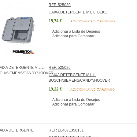
REF: 525030
CAIXA DETERGENTE M.L.L. BEKO
15,74 €
ADICIONAR AO CARRINHO
Adicionar à Lista de Desejos
Adicionar para Comparar
REF: 525026
CAIXA DETERGENTE M.L.L.
BOSCH/SIEMENS/CANDY/HOOVER
19,22 €
ADICIONAR AO CARRINHO
Adicionar à Lista de Desejos
Adicionar para Comparar
REF: EL4071358131