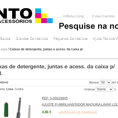
A Minha Conta
O meu Carrinho
Saldos
Grandes Domesticos
Pequenos Domesticos
Ajuda Tecnica/V
Loiça
/
Caixas de detergente, juntas e acess. da caixa p/
em(ns)
por 
Mostrar
omo:
Lista
Grelha
Ordenar
REF: S-00029945
AJUSTE P/ ABRILHANTADOR MAQUINA LAVAR LO
4,86 €
ADICIONAR AO CARRINHO