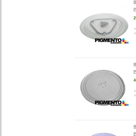
R
P
2
R
P
4
R
P