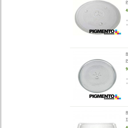
P
4
R
P
9
R
T
4