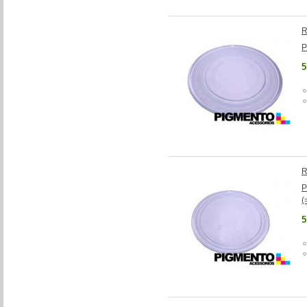
R
P
5
R
P
(
5