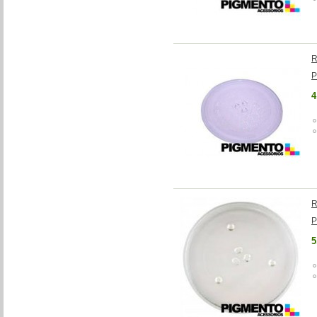
R
P
4
R
P
5