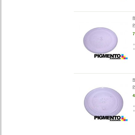
R
P
7
R
P
4