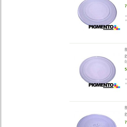
7
R
P
(
5
R
P
7