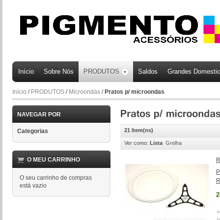
Início
Sobre Nós
PRODUTOS
Saldos
Grandes Domesti
Início
/
PRODUTOS
/
Microondas
/
Pratos p/ microondas
NAVEGAR POR
21 Item(ns)
Categorias
Ver como:
Lista
Grelha
O MEU CARRINHO
R
P
O seu carrinho de compras
R
está vazio
2