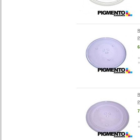
R
P
6
R
P
7