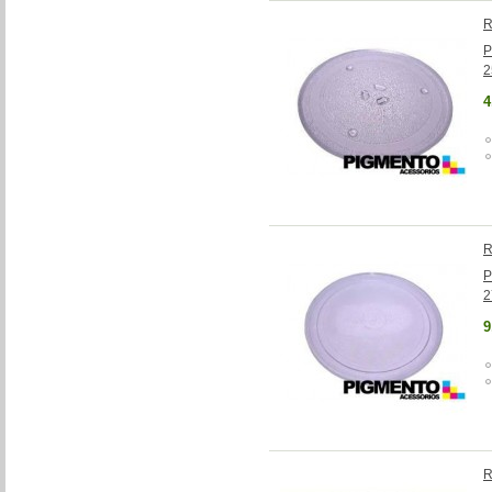
R
P
2
4
R
P
9
R