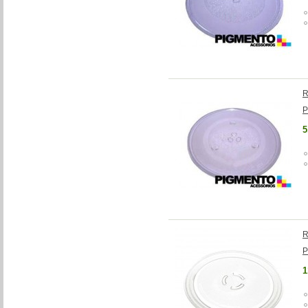
R
P
5
R
P
1