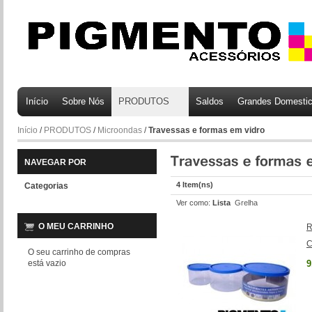
Início
Sobre Nós
PRODUTOS
Saldos
Grandes Domesti
Início
/
PRODUTOS
/
Microondas
/
Travessas e formas em vidro
NAVEGAR POR
4 Item(ns)
Categorias
Ver como:
Lista
Grelha
O MEU CARRINHO
R
C
O seu carrinho de compras
está vazio
9