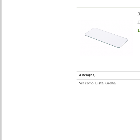
R
I
1
4 Item(ns)
Ver como:
Lista
Grelha