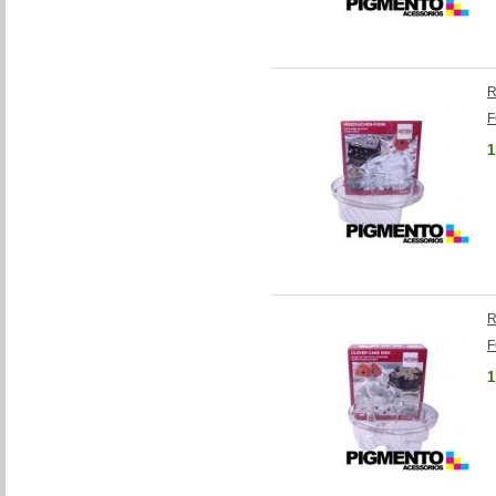
R
F
1
R
F
1