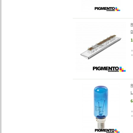
R
D
1
R
L
6