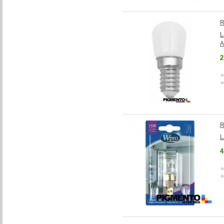
R
L
A
2
R
L
4