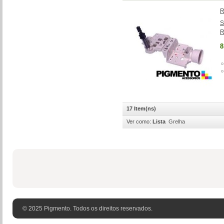
R
S
R
8
17 Item(ns)
Ver como:
Lista
Grelha
© 2025 Pigmento. Todos os direitos reservados.