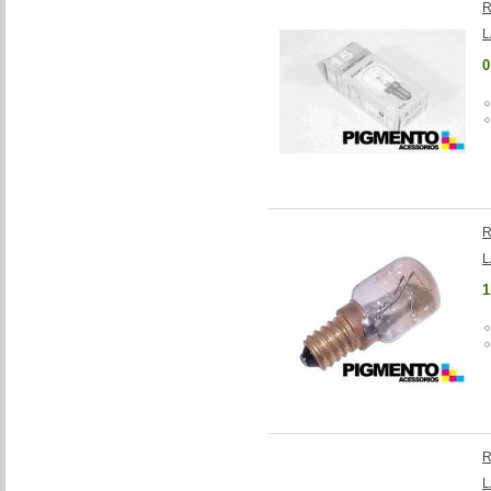
R
L
0
R
L
1
R
L