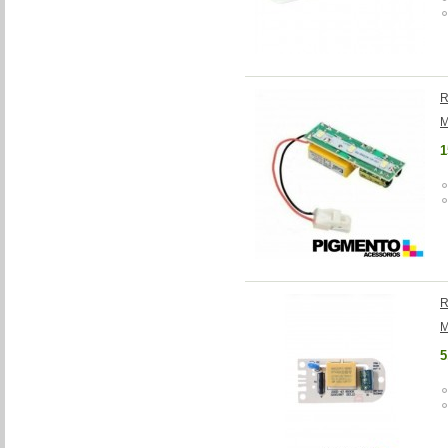
R
M
1
R
M
5