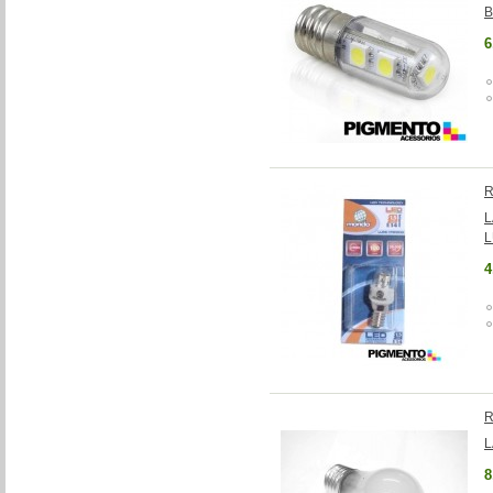
B
6
R
L
L
4
R
L
8