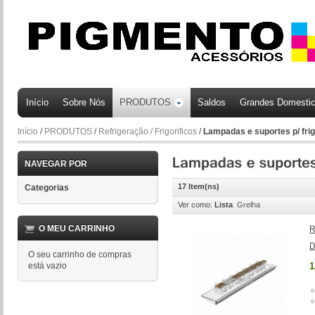
Início
Sobre Nós
PRODUTOS
Saldos
Grandes Domesti
Início
/
PRODUTOS
/
Refrigeração / Frigorificos
/
Lampadas e suportes p/ frig
NAVEGAR POR
17 Item(ns)
Categorias
Ver como:
Lista
Grelha
O MEU CARRINHO
R
D
O seu carrinho de compras
está vazio
1