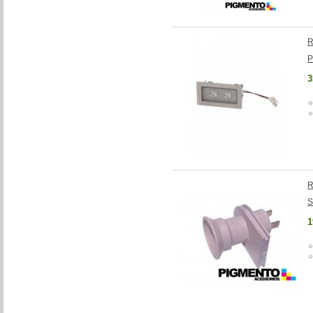
R
P
3
R
S
1