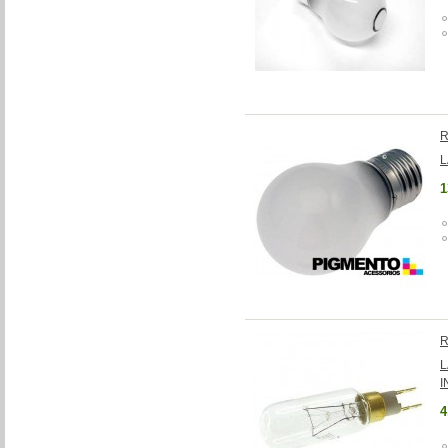
R
L
1
R
L
I
4