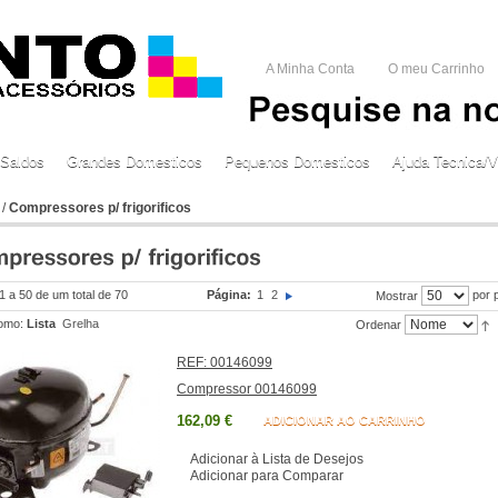
A Minha Conta
O meu Carrinho
Saldos
Grandes Domesticos
Pequenos Domesticos
Ajuda Tecnica/V
/
Compressores p/ frigorificos
 1 a 50 de um total de 70
Página:
1
2
por 
Mostrar
omo:
Lista
Grelha
Ordenar
REF: 00146099
Compressor 00146099
162,09 €
ADICIONAR AO CARRINHO
Adicionar à Lista de Desejos
Adicionar para Comparar