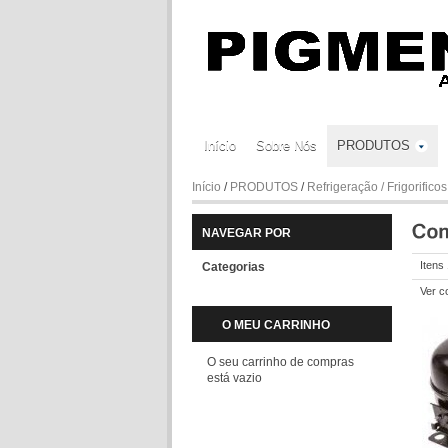
Início
Sobre Nós
PRODUTOS
Início
/
PRODUTOS
/
Refrigeração / Frigorificos
NAVEGAR POR
Itens
Categorias
Ver c
O MEU CARRINHO
O seu carrinho de compras
está vazio