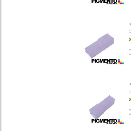
R
C
0
R
C
0