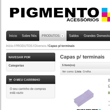
Início
Sobre Nós
PRODUTOS
Saldos
Grandes Domesti
Início
/
PRODUTOS
/
Diversos
/
Capas p/ terminais
NAVEGAR POR
5 Item(ns)
Categorias
Ver como:
Lista
Grelha
O MEU CARRINHO
R
C
O seu carrinho de compras
está vazio
0