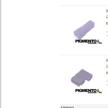
R
C
0
R
C
0
5 Item(ns)